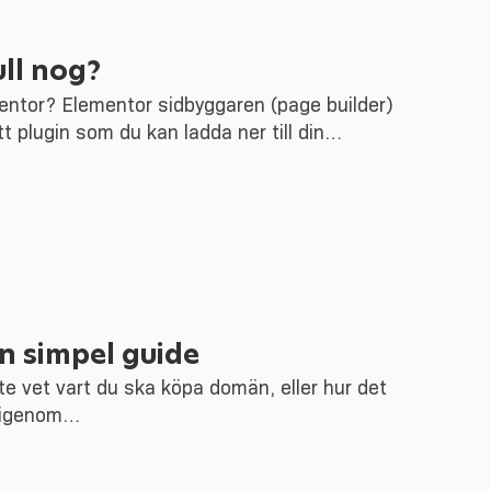
ll nog?
ntor? Elementor sidbyggaren (page builder)
tt plugin som du kan ladda ner till din…
 simpel guide
te vet vart du ska köpa domän, eller hur det
ra igenom…