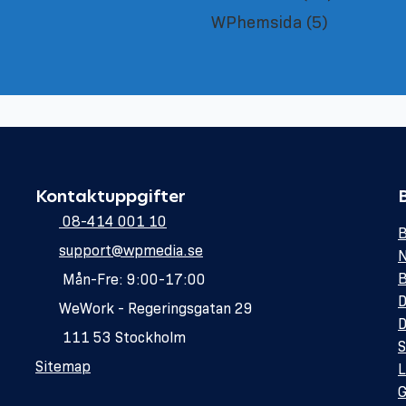
WPhemsida
(5)
Kontaktuppgifter
08-414 001 10
B
support@wpmedia.se
N
B
Mån-Fre: 9:00-17:00
D
WeWork - Regeringsgatan 29
D
111 53 Stockholm
S
Sitemap
L
G