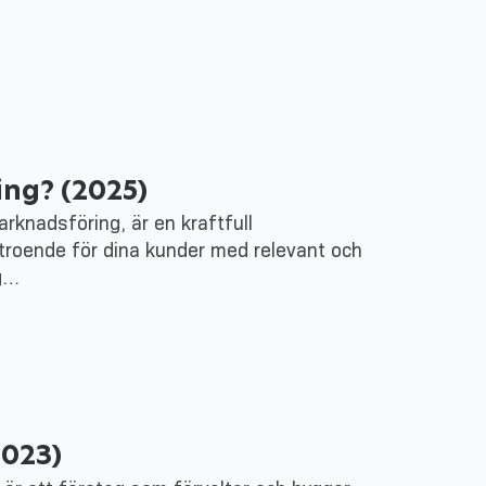
ing? (2025)
knadsföring, är en kraftfull
roende för dina kunder med relevant och
ng…
2023)