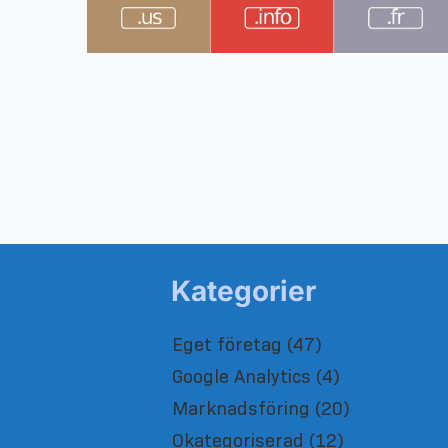
Kategorier
Eget företag
(47)
Google Analytics
(4)
Marknadsföring
(20)
Okategoriserad
(12)