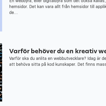
En webbyrå, eller digitalbyrå som det också kallas
hemsidor. Det kan vara allt från hemsidor till app
de…
Varför behöver du en kreativ w
Varför ska du anlita en webbutvecklare? Idag är d
att behöva sitta på kod kunskaper. Det finns mas