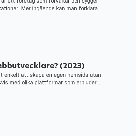
, är ett företag som förvaltar och bygger
likationer. Mer ingående kan man förklara
ebbutvecklare? (2023)
et enkelt att skapa en egen hemsida utan
svis med olika plattformar som erbjuder…