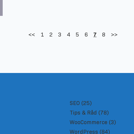
<<
1
2
3
4
5
6
7
8
>>
SEO
(25)
Tips & Råd
(78)
WooCommerce
(3)
WordPress
(84)