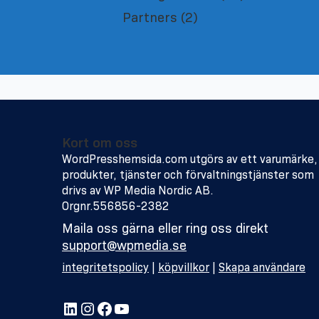
Partners
(2)
Kort om oss
WordPresshemsida.com utgörs av ett varumärke,
produkter, tjänster och förvaltningstjänster som
drivs av WP Media Nordic AB.
Orgnr.556856-2382
Maila oss gärna eller ring oss direkt
support@wpmedia.se
integritetspolicy
|
köpvillkor
|
Skapa användare
LinkedIn
Instagram
Facebook
YouTube