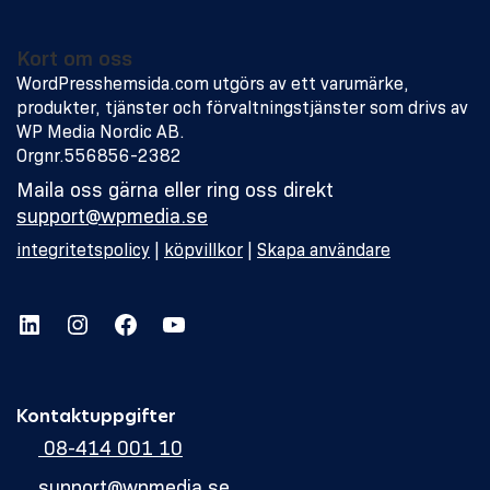
Kort om oss
WordPresshemsida.com utgörs av ett varumärke,
produkter, tjänster och förvaltningstjänster som drivs av
WP Media Nordic AB.
Orgnr.556856-2382
Maila oss gärna eller ring oss direkt
support@wpmedia.se
integritetspolicy
|
köpvillkor
|
Skapa användare
LinkedIn
Instagram
Facebook
YouTube
Kontaktuppgifter
08-414 001 10
support@wpmedia.se