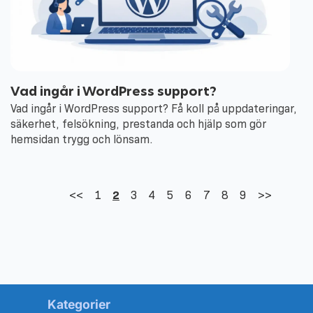
Vad ingår i WordPress support?
Vad ingår i WordPress support? Få koll på uppdateringar,
säkerhet, felsökning, prestanda och hjälp som gör
hemsidan trygg och lönsam.
<<
1
2
3
4
5
6
7
8
9
>>
Kategorier