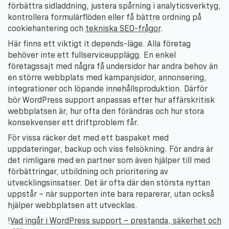
förbättra sidladdning, justera spårning i analyticsverktyg,
kontrollera formulärflöden eller få bättre ordning på
cookiehantering och
tekniska SEO-frågor
.
Här finns ett viktigt it depends-läge. Alla företag
behöver inte ett fullserviceupplägg. En enkel
företagssajt med några få undersidor har andra behov än
en större webbplats med kampanjsidor, annonsering,
integrationer och löpande innehållsproduktion. Därför
bör WordPress support anpassas efter hur affärskritisk
webbplatsen är, hur ofta den förändras och hur stora
konsekvenser ett driftproblem får.
För vissa räcker det med ett baspaket med
uppdateringar, backup och viss felsökning. För andra är
det rimligare med en partner som även hjälper till med
förbättringar, utbildning och prioritering av
utvecklingsinsatser. Det är ofta där den största nyttan
uppstår – när supporten inte bara reparerar, utan också
hjälper webbplatsen att utvecklas.
!
Vad ingår i WordPress support – prestanda, säkerhet och