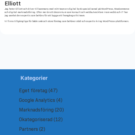
Elliott
Jag heter Elliott och driver tillsammans med mitt team en digital byrå specialiserad på WordPress, WooCommerce
och digital marknadsföring. Efter mer än ett decennium som konsult och webbutvecklare inom webb och IT har
jag samlat den expertis som behövs för att bygga ett framgångsrikt team.
Vi finns tillgängliga för både små och stora företag som behöver stöd och expertis kring WordPress-plattformen.
Kategorier
Eget företag
(47)
Google Analytics
(4)
Marknadsföring
(20)
Okategoriserad
(12)
Partners
(2)