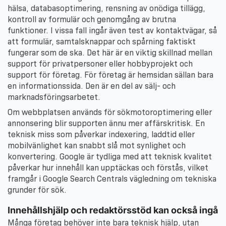
hälsa, databasoptimering, rensning av onödiga tillägg,
kontroll av formulär och genomgång av brutna
funktioner. I vissa fall ingår även test av kontaktvägar, så
att formulär, samtalsknappar och spårning faktiskt
fungerar som de ska. Det här är en viktig skillnad mellan
support för privatpersoner eller hobbyprojekt och
support för företag. För företag är hemsidan sällan bara
en informationssida. Den är en del av sälj- och
marknadsföringsarbetet.
Om webbplatsen används för sökmotoroptimering eller
annonsering blir supporten ännu mer affärskritisk. En
teknisk miss som påverkar indexering, laddtid eller
mobilvänlighet kan snabbt slå mot synlighet och
konvertering. Google är tydliga med att teknisk kvalitet
påverkar hur innehåll kan upptäckas och förstås, vilket
framgår i Google Search Centrals vägledning om tekniska
grunder för sök.
Innehållshjälp och redaktörsstöd kan också ingå
Många företag behöver inte bara teknisk hjälp, utan