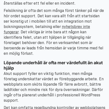
återställas efter ett fel eller en incident.
Felsökning är ofta det som många först tänker på när de
hör ordet support. Det kan vara allt från att startsidan
ser konstig ut i mobilen till att en integration mot
bokningssystem, betalning eller
nyhetsbrev inte
fungerar
. Det viktiga är inte bara att någon kan
identifiera felet, utan att hjälpen är tillgänglig när
företaget behöver den. För en verksamhet som är
beroende av leads från hemsidan är varje timme med fel
en möjlig förlust.
Löpande underhåll är ofta mer värdefullt än akut
hjälp
Akut support fyller en viktig funktion, men många
företag underskattar värdet av förebyggande arbete. En
webbplats som sköts löpande får färre avbrott, bättre
laddtider och mindre risk för dyra överraskningar. Därför
ingår ofta planerat underhåll i professionell WordPress
support.
Det kan omfatta regelbundna kontroller av webbplatsens