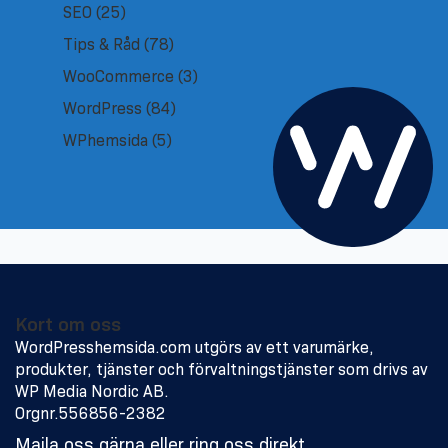
SEO
(25)
Tips & Råd
(78)
WooCommerce
(3)
WordPress
(84)
WPhemsida
(5)
Kort om oss
WordPresshemsida.com utgörs av ett varumärke,
produkter, tjänster och förvaltningstjänster som drivs av
WP Media Nordic AB.
Orgnr.556856-2382
Maila oss gärna eller ring oss direkt