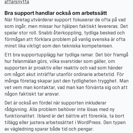
affärsnytta
Bra support handlar också om arbetssätt
När företag utvärderar support fokuserar de ofta på vad
som ingår, men missar hur hjälpen faktiskt levereras. Det
spelar stor roll. Snabb återkoppling, tydliga besked och
förmågan att förklara problem på vanlig svenska är ofta
minst lika viktigt som den tekniska kompetensen.
Ett bra supportupplägg har tydliga ramar. Det bör framgå
hur felanmälan görs, vilka svarstider som gäller, om
supporten är proaktiv eller reaktiv och vad som händer
om något akut inträffar utanför ordinarie arbetstid. För
många företag skapar just den tydligheten trygghet. Man
vet vem man kontaktar, vad man kan förvänta sig och att
någon faktiskt tar ansvar.
Det är också en fördel när supporten inkluderar
rådgivning. Alla problem behöver inte lösas med ny
funktionalitet. Ibland är det bättre att förenkla, ta bort
tillägg eller justera arbetssättet i WordPress. Den typen
av vägledning sparar både tid och pengar.