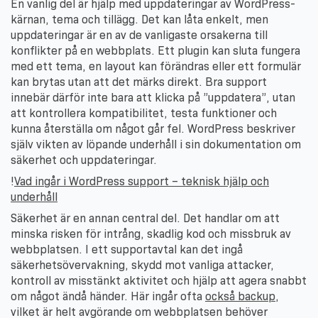
En vanlig del är hjälp med uppdateringar av WordPress-
kärnan, tema och tillägg. Det kan låta enkelt, men
uppdateringar är en av de vanligaste orsakerna till
konflikter på en webbplats. Ett plugin kan sluta fungera
med ett tema, en layout kan förändras eller ett formulär
kan brytas utan att det märks direkt. Bra support
innebär därför inte bara att klicka på ”uppdatera”, utan
att kontrollera kompatibilitet, testa funktioner och
kunna återställa om något går fel. WordPress beskriver
själv vikten av löpande underhåll i sin dokumentation om
säkerhet och uppdateringar.
!
Vad ingår i WordPress support – teknisk hjälp och
underhåll
Säkerhet är en annan central del. Det handlar om att
minska risken för intrång, skadlig kod och missbruk av
webbplatsen. I ett supportavtal kan det ingå
säkerhetsövervakning, skydd mot vanliga attacker,
kontroll av misstänkt aktivitet och hjälp att agera snabbt
om något ändå händer. Här ingår ofta
också backup
,
vilket är helt avgörande om webbplatsen behöver