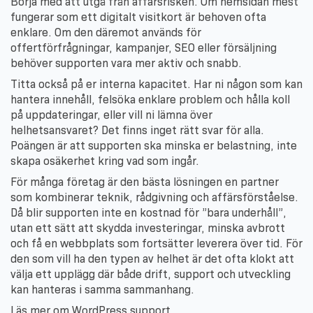
Börja med att utgå från affärsrisken. Om hemsidan mest
fungerar som ett digitalt visitkort är behoven ofta
enklare. Om den däremot används för
offertförfrågningar, kampanjer, SEO eller försäljning
behöver supporten vara mer aktiv och snabb.
Titta också på er interna kapacitet. Har ni någon som kan
hantera innehåll, felsöka enklare problem och hålla koll
på uppdateringar, eller vill ni lämna över
helhetsansvaret? Det finns inget rätt svar för alla.
Poängen är att supporten ska minska er belastning, inte
skapa osäkerhet kring vad som ingår.
För många företag är den bästa lösningen en partner
som kombinerar teknik, rådgivning och affärsförståelse.
Då blir supporten inte en kostnad för ”bara underhåll”,
utan ett sätt att skydda investeringar, minska avbrott
och få en webbplats som fortsätter leverera över tid. För
den som vill ha den typen av helhet är det ofta klokt att
välja ett upplägg där både drift, support och utveckling
kan hanteras i samma sammanhang.
Läs mer om
WordPress support
.