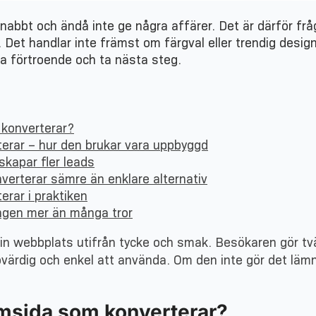
nabbt och ändå inte ge några affärer. Det är därför 
. Det handlar inte främst om färgval eller trendig desig
a förtroende och ta nästa steg.
konverterar?
rar – hur den brukar vara uppbyggd
kapar fler leads
verterar sämre än enklare alternativ
rar i praktiken
ingen mer än många tror
in webbplats utifrån tycke och smak. Besökaren gör t
ovärdig och enkel att använda. Om den inte gör det läm
sida som konverterar?