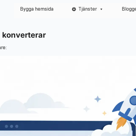
Bygga hemsida
Tjänster
Blogg
 konverterar
are: