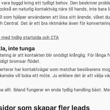
 vara byggd kring ett tydligt behov. Den beskriver prob
ckså en naturlig kontaktväg nära till hands, inte bara l
ll som hjälper användaren att lösa sitt ärende, vilket 
 Central. Det är ett bra riktmärke även för konverterin
med tydlig startsida och CTA
a, inte tunga
ring är att kontakten blir onödigt krånglig. För långa f
idigt bromsar flödet.
terar har kontaktvägar som matchar besökarens mognad. 
kanske vill boka ett möte. Ju enklare det är att välja 
ha allt. Ibland fungerar en enda tydlig handling bäst. 
idor som skapar fler leads