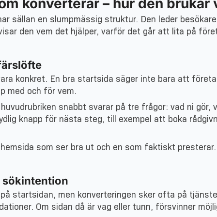
m konverterar – hur den brukar
ar sällan en slumpmässig struktur. Den leder besökare
isar den vem det hjälper, varför det går att lita på fö
färslöfte
a konkret. En bra startsida säger inte bara att företa
älp med och för vem.
huvudrubriken snabbt svarar på tre frågor: vad ni gör, v
ydlig knapp för nästa steg, till exempel att boka rådgiv
n hemsida som ser bra ut och en som faktiskt presterar.
 sökintention
 på startsidan, men konverteringen sker ofta på tjänste
ationer. Om sidan då är vag eller tunn, försvinner möjl