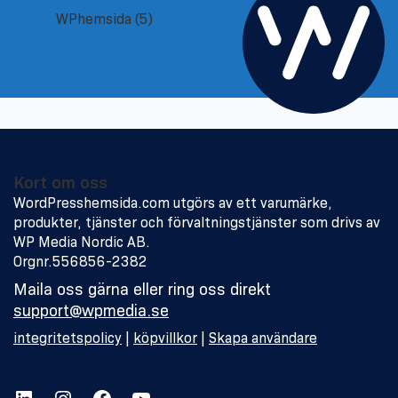
WPhemsida
(5)
Kort om oss
WordPresshemsida.com utgörs av ett varumärke,
produkter, tjänster och förvaltningstjänster som drivs av
WP Media Nordic AB.
Orgnr.556856-2382
Maila oss gärna eller ring oss direkt
support@wpmedia.se
integritetspolicy
|
köpvillkor
|
Skapa användare
LinkedIn
Instagram
Facebook
YouTube