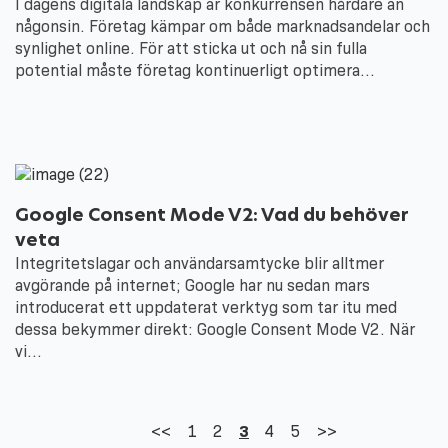
I dagens digitala landskap är konkurrensen hårdare än
någonsin. Företag kämpar om både marknadsandelar och
synlighet online. För att sticka ut och nå sin fulla
potential måste företag kontinuerligt optimera…
Google Consent Mode V2: Vad du behöver
veta
Integritetslagar och användarsamtycke blir alltmer
avgörande på internet; Google har nu sedan mars
introducerat ett uppdaterat verktyg som tar itu med
dessa bekymmer direkt: Google Consent Mode V2. När
vi…
<<
1
2
3
4
5
>>