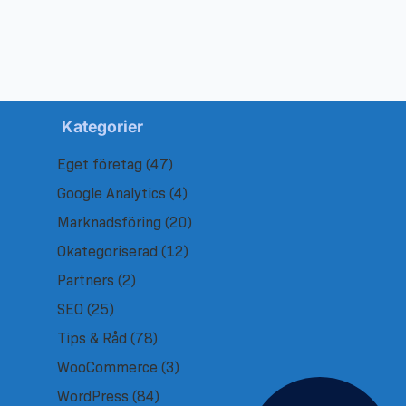
Kategorier
Eget företag
(47)
Google Analytics
(4)
Marknadsföring
(20)
Okategoriserad
(12)
Partners
(2)
SEO
(25)
Tips & Råd
(78)
WooCommerce
(3)
WordPress
(84)